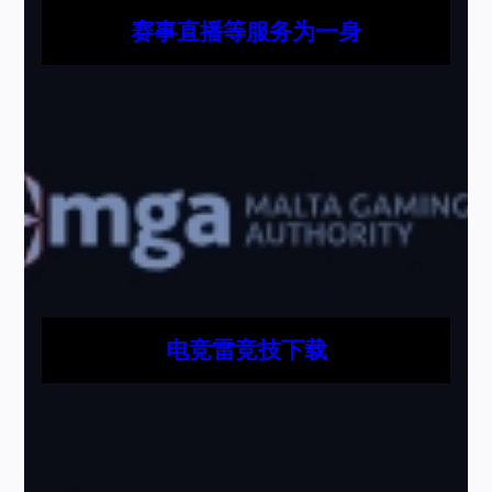
赛事直播等服务为一身
电竞雷竞技下载