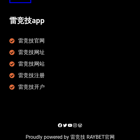
雷竞技app
雷竞技官网
雷竞技网址
雷竞技网站
雷竞技注册
雷竞技开户
Facebook
Twitter
YouTube
Instagram
WordPress
Proudly powered by 雷竞技 RAYBET官网