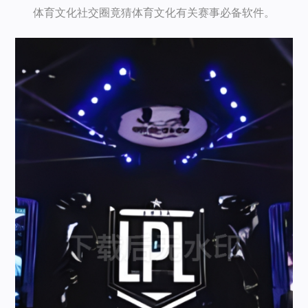
体育文化社交圈竟猜体育文化有关赛事必备软件。