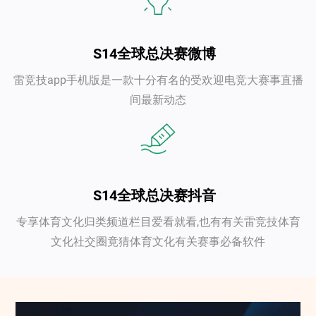
S14全球总决赛微博
雷竞技app手机版是一款十分有名的受欢迎电竞大赛事直播
间最新动态
S14全球总决赛抖音
专享体育文化归类频道栏目爱看就看,也有有关雷竞技体育
文化社交圈竟猜体育文化有关赛事必备软件