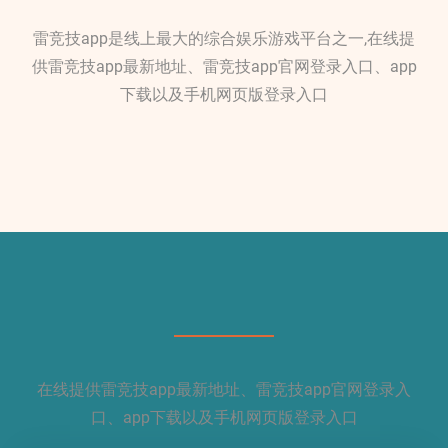
雷竞技app是线上最大的综合娱乐游戏平台之一,在线提
供雷竞技app最新地址、雷竞技app官网登录入口、app
下载以及手机网页版登录入口
在线提供雷竞技app最新地址、雷竞技app官网登录入
口、app下载以及手机网页版登录入口