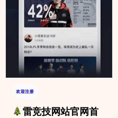
欢迎注册
雷竞技网站官网首