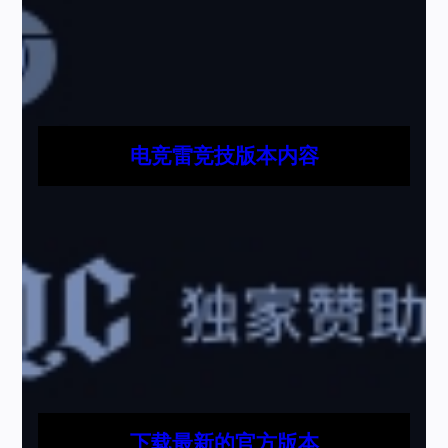
电竞雷竞技版本内容
下载最新的官方版本