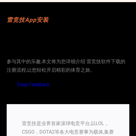
雷竞技app安装
S14全球总决赛
参与其中的乐趣,本文将为您详细介绍 雷竞技软件下载的
注册流程,让您轻松开启精彩的体育之旅。
Drop Feedback
雷竞技是业界首家滚球电竞平台,以LOL，
CSGO，DOTA2等各大电竞赛事为载体,集赛