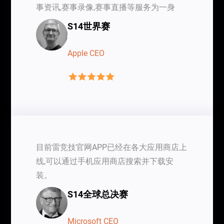
事资讯,赛事录像,赛事直播等服务为一身
S14世界赛
Apple CEO
目前雷竞技官网APP已经在各大应用商店上
线,可以通过手机应用商店搜索并下载安
装。
S14全球总决赛
Microsoft CEO