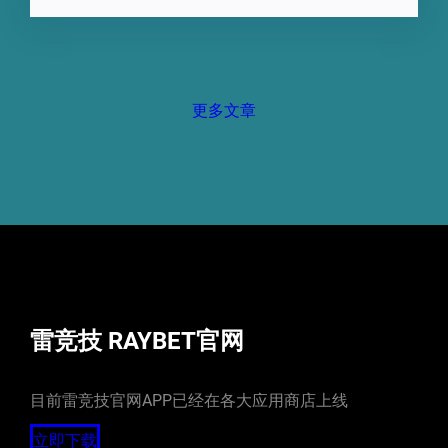
更多文章
雷竞技 RAYBET官网
目前雷竞技官网APP已经在各大应用商店上线
立即下载