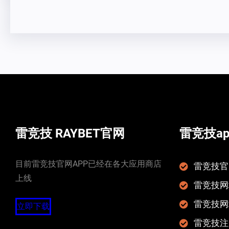
雷竞技 RAYBET官网
雷竞技ap
目前雷竞技官网APP已经在各大应用商店
雷竞技官
上线
雷竞技网
雷竞技网
立即下载
雷竞技注