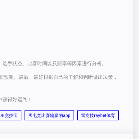
、选手状态、比赛时间以及赔率等因素进行分析。
和预测。最后，最好根据自己的了解和判断做出决策，
中获得好运气！
JJB竞技宝
买电竞比赛输赢的app
雷竞技raybet体育