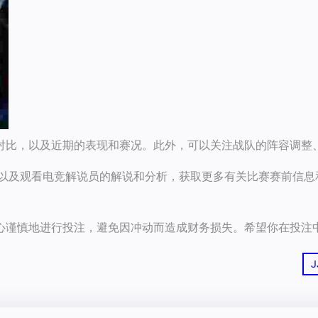
力对比，以及近期的表现和赛况。此外，可以关注战队的阵容调整
以及观看电竞解说员的解说和分析，获取更多有关比赛赛前信息
小心谨慎地进行投注，避免因冲动而造成财务损失。希望你在投注