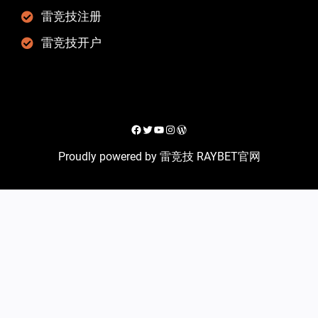
雷竞技注册
雷竞技开户
Facebook
Twitter
YouTube
Instagram
WordPress
Proudly powered by 雷竞技 RAYBET官网