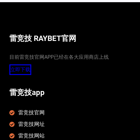
雷竞技 RAYBET官网
目前雷竞技官网APP已经在各大应用商店上线
立即下载
雷竞技app
雷竞技官网
雷竞技网址
雷竞技网站