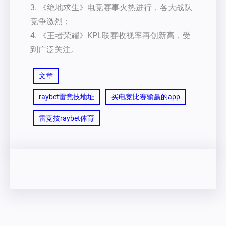
3. 《绝地求生》电竞赛事火热进行，各大战队
竞争激烈；
4. 《王者荣耀》KPL联赛收视率再创新高，受
到广泛关注。
文章
raybet雷竞技地址
买电竞比赛输赢的app
雷竞技raybet体育