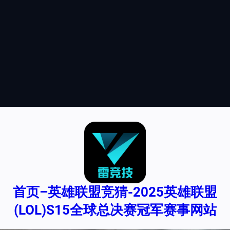
首页–英雄联盟竞猜-2025英雄联盟
(LOL)S15全球总决赛冠军赛事网站