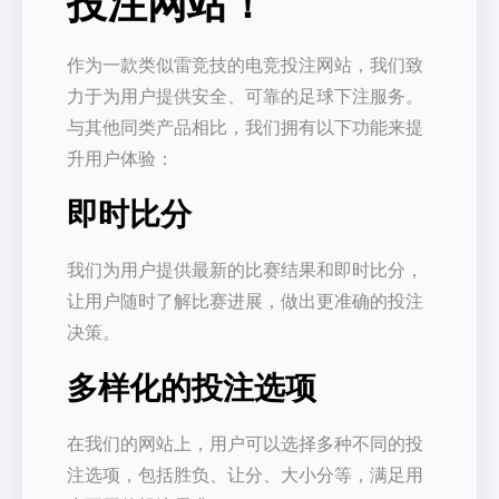
投注网站！
作为一款类似雷竞技的电竞投注网站，我们致
力于为用户提供安全、可靠的足球下注服务。
与其他同类产品相比，我们拥有以下功能来提
升用户体验：
即时比分
我们为用户提供最新的比赛结果和即时比分，
让用户随时了解比赛进展，做出更准确的投注
决策。
多样化的投注选项
在我们的网站上，用户可以选择多种不同的投
注选项，包括胜负、让分、大小分等，满足用