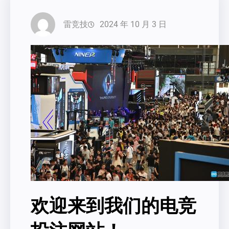
雷竞技
2024 年 10 月 3 日
欢迎来到我们的电竞