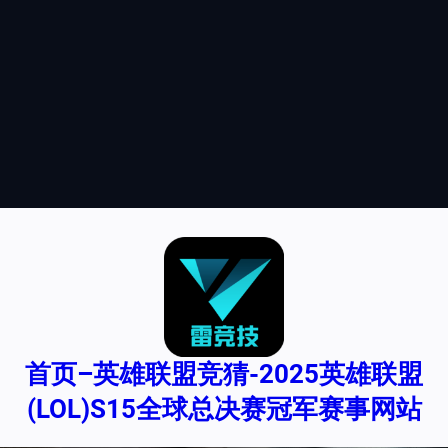
首页–英雄联盟竞猜-2025英雄联盟
(LOL)S15全球总决赛冠军赛事网站