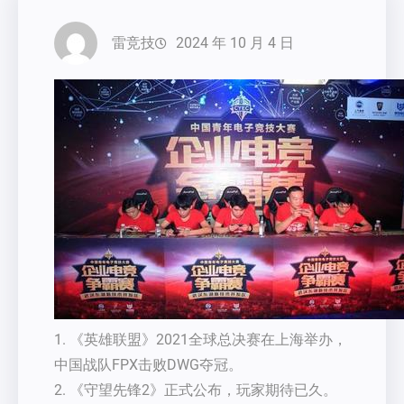
雷竞技
2024 年 10 月 4 日
1. 《英雄联盟》2021全球总决赛在上海举办，
中国战队FPX击败DWG夺冠。
2. 《守望先锋2》正式公布，玩家期待已久。