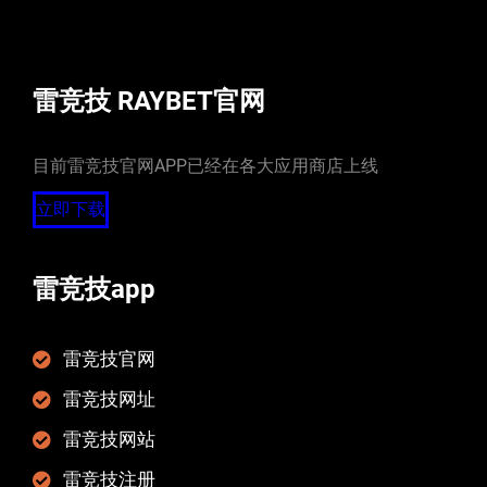
雷竞技 RAYBET官网
目前雷竞技官网APP已经在各大应用商店上线
立即下载
雷竞技app
雷竞技官网
雷竞技网址
雷竞技网站
雷竞技注册