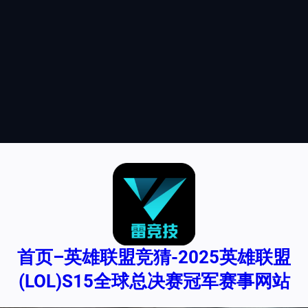
首页–英雄联盟竞猜-2025英雄联盟
(LOL)S15全球总决赛冠军赛事网站