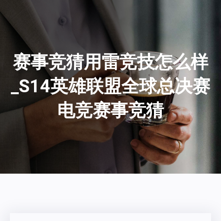
赛事竞猜用雷竞技怎么样
_S14英雄联盟全球总决赛
电竞赛事竞猜