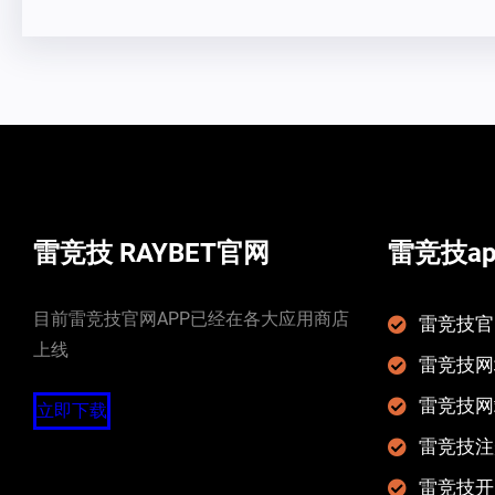
雷竞技 RAYBET官网
雷竞技ap
目前雷竞技官网APP已经在各大应用商店
雷竞技官
上线
雷竞技网
雷竞技网
立即下载
雷竞技注
雷竞技开