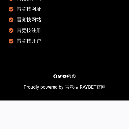
雷竞技网址
雷竞技网站
雷竞技注册
雷竞技开户
Facebook
Twitter
YouTube
Instagram
WordPress
Proudly powered by 雷竞技 RAYBET官网