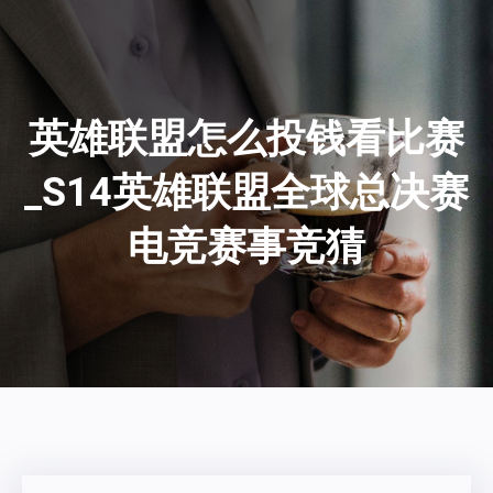
英雄联盟怎么投钱看比赛
_S14英雄联盟全球总决赛
电竞赛事竞猜