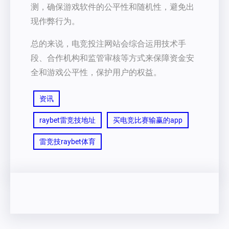
测，确保游戏软件的公平性和随机性，避免出
现作弊行为。
总的来说，电竞投注网站会综合运用技术手
段、合作机构和监管审核等方式来保障资金安
全和游戏公平性，保护用户的权益。
资讯
raybet雷竞技地址
买电竞比赛输赢的app
雷竞技raybet体育