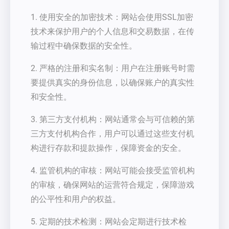
1. 使用安全的加密技术：网站会使用SSL加密
技术来保护用户的个人信息和交易数据，在传
输过程中确保数据的安全性。
2. 严格的注册和实名制：用户在注册账号时需
要提供真实的身份信息，以确保账户的真实性
和安全性。
3. 第三方支付机构：网站通常会与可信赖的第
三方支付机构合作，用户可以通过这些支付机
构进行存款和提款操作，保障资金的安全。
4. 监管机构的审核：网站可能会接受监管机构
的审核，确保网站的运营符合规定，保障游戏
的公平性和用户的权益。
5. 定期的技术检测：网站会定期进行技术检