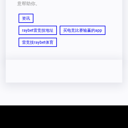
意帮助你。
资讯
raybet雷竞技地址
买电竞比赛输赢的app
雷竞技raybet体育