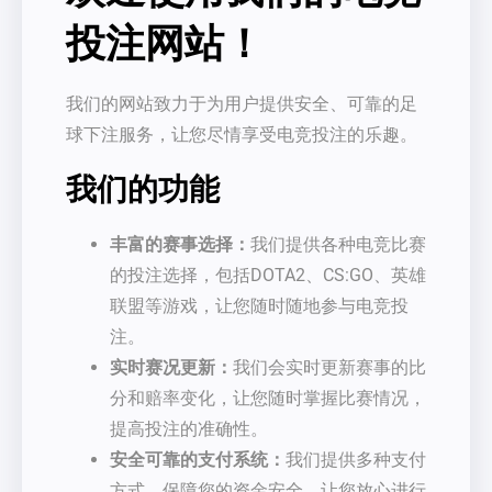
投注网站！
我们的网站致力于为用户提供安全、可靠的足
球下注服务，让您尽情享受电竞投注的乐趣。
我们的功能
丰富的赛事选择：
我们提供各种电竞比赛
的投注选择，包括DOTA2、CS:GO、英雄
联盟等游戏，让您随时随地参与电竞投
注。
实时赛况更新：
我们会实时更新赛事的比
分和赔率变化，让您随时掌握比赛情况，
提高投注的准确性。
安全可靠的支付系统：
我们提供多种支付
方式，保障您的资金安全，让您放心进行