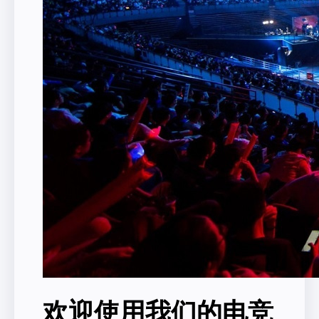
欢迎使用我们的电竞