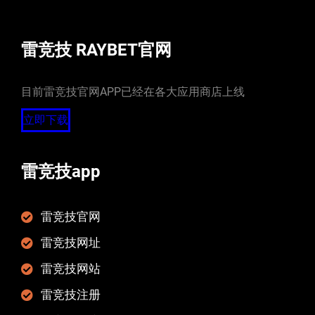
雷竞技 RAYBET官网
目前雷竞技官网APP已经在各大应用商店上线
立即下载
雷竞技app
雷竞技官网
雷竞技网址
雷竞技网站
雷竞技注册