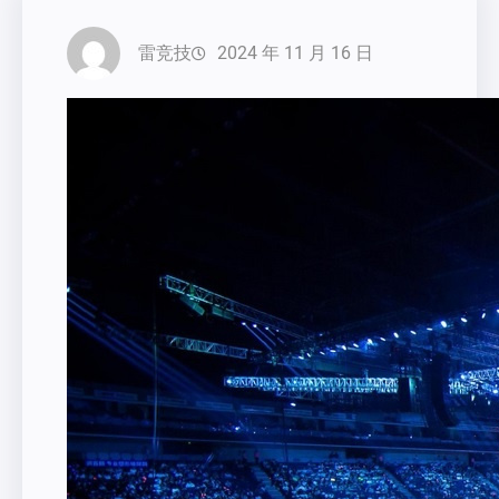
雷竞技
2024 年 11 月 16 日