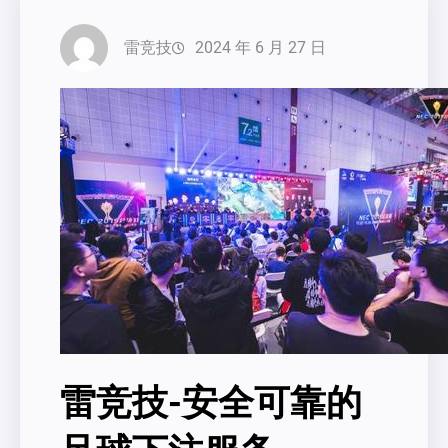
雷竞技
2024 年 6 月 27 日
雷竞技-安全可靠的