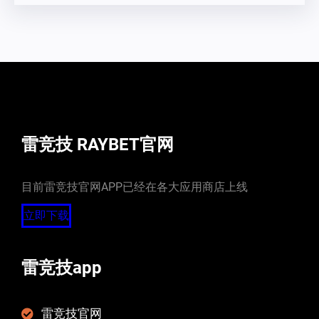
雷竞技 RAYBET官网
目前雷竞技官网APP已经在各大应用商店上线
立即下载
雷竞技app
雷竞技官网