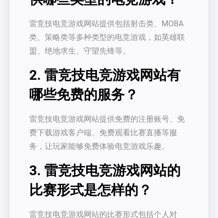
雷竞技电竞游戏网站提供包括射击类、MOBA
类、策略类等多种类型的电竞游戏，如英雄联
盟、绝地求生、守望先锋等。
2. 雷竞技电竞游戏网站有
哪些免费的服务？
雷竞技电竞游戏网站提供免费的注册账号、免
费下载游戏客户端、免费观看比赛直播等服
务，让玩家能够免费体验电竞游戏乐趣。
3. 雷竞技电竞游戏网站的
比赛形式是怎样的？
雷竞技电竞游戏网站的比赛形式包括个人对