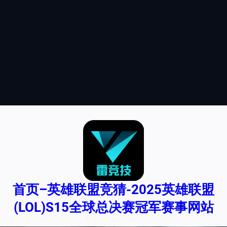
首页–英雄联盟竞猜-2025英雄联盟
(LOL)S15全球总决赛冠军赛事网站