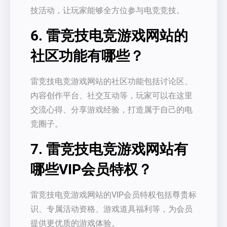
技活动，让玩家能够全方位参与电竞竞技。
6. 雷竞技电竞游戏网站的
社区功能有哪些？
雷竞技电竞游戏网站的社区功能包括讨论区、
内容创作平台、社交互动等，玩家可以在这里
交流心得、分享游戏经验，打造属于自己的电
竞圈子。
7. 雷竞技电竞游戏网站有
哪些VIP会员特权？
雷竞技电竞游戏网站的VIP会员特权包括尊贵标
识、专属活动资格、游戏道具福利等，为会员
提供更优质的游戏体验。