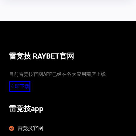
雷竞技 RAYBET官网
目前雷竞技官网APP已经在各大应用商店上线
立即下载
雷竞技app
雷竞技官网