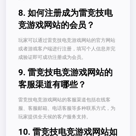
8. 如何注册成为雷竞技电
竞游戏网站的会员？
玩家可以通过雷竞技电竞游戏网站的官方网站
或者游戏客户端进行注册，填写个人信息并完
成验证即可成功注册成为会员。
9. 雷竞技电竞游戏网站的
客服渠道有哪些？
雷竞技电竞游戏网站的客服渠道包括在线客
服、客服邮箱、电话客服等多种联系方式，为
玩家提供全天候的客户服务支持。
10. 雷竞技电竞游戏网站如