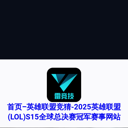
首页–英雄联盟竞猜-2025英雄联盟
(LOL)S15全球总决赛冠军赛事网站