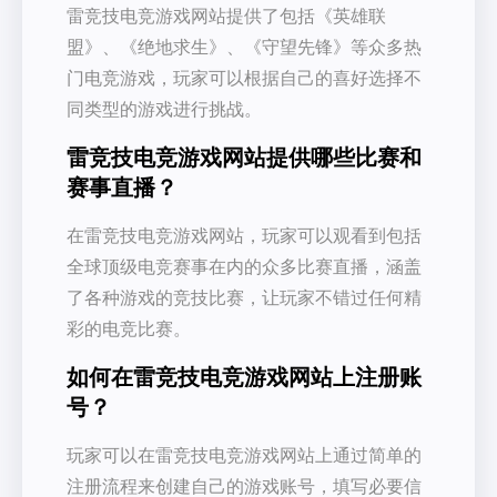
雷竞技电竞游戏网站提供了包括《英雄联
盟》、《绝地求生》、《守望先锋》等众多热
门电竞游戏，玩家可以根据自己的喜好选择不
同类型的游戏进行挑战。
雷竞技电竞游戏网站提供哪些比赛和
赛事直播？
在雷竞技电竞游戏网站，玩家可以观看到包括
全球顶级电竞赛事在内的众多比赛直播，涵盖
了各种游戏的竞技比赛，让玩家不错过任何精
彩的电竞比赛。
如何在雷竞技电竞游戏网站上注册账
号？
玩家可以在雷竞技电竞游戏网站上通过简单的
注册流程来创建自己的游戏账号，填写必要信