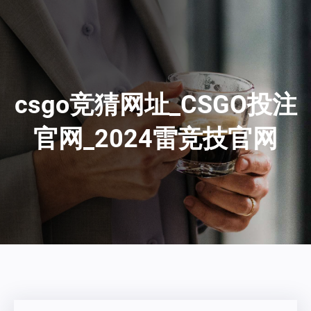
csgo竞猜网址_CSGO投注
官网_2024雷竞技官网