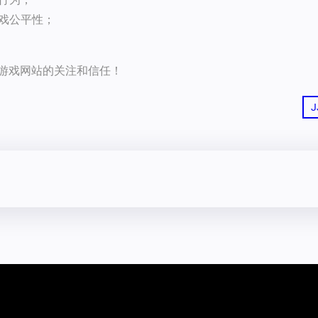
游戏公平性；
游戏网站的关注和信任！