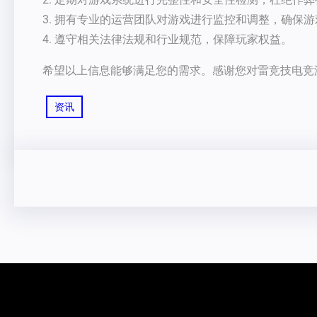
3. 拥有专业的运营团队对游戏进行监控和调整，确保
4. 遵守相关法律法规和行业规范，保障玩家权益。
希望以上信息能够满足您的需求。感谢您对雷竞技电竞
资讯