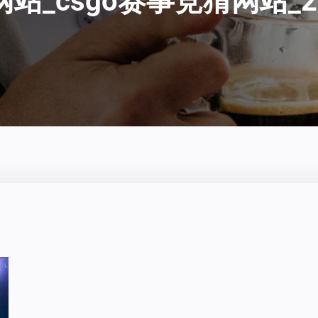
网站_csgo赛事竞猜网站_