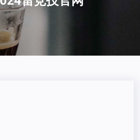
2024雷竞技官网