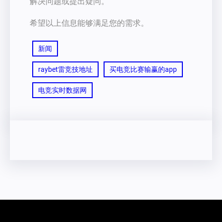
解决问题或提出疑问。
希望以上信息能够满足您的需求。
新闻
raybet雷竞技地址
买电竞比赛输赢的app
电竞实时数据网