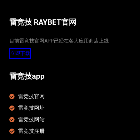
雷竞技 RAYBET官网
目前雷竞技官网APP已经在各大应用商店上线
立即下载
雷竞技app
雷竞技官网
雷竞技网址
雷竞技网站
雷竞技注册