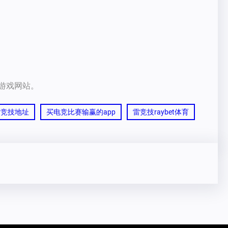
游戏网站。
t雷竞技地址
买电竞比赛输赢的app
雷竞技raybet体育