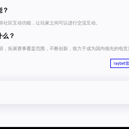
能？
等社区互动功能，让玩家之间可以进行交流互动。
什么？
容，拓展赛事覆盖范围，不断创新，致力于成为国内领先的电竞
raybe