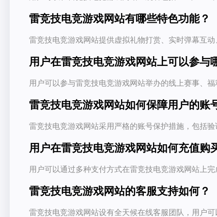
雷竞技电竞游戏网站有哪些特色功能？
雷竞技电竞游戏网站提供虚拟礼物打赏、实时弹幕互动
用户在雷竞技电竞游戏网站上可以参与
用户可以参与雷竞技电竞游戏网站举办的线上赛事、福
雷竞技电竞游戏网站如何保障用户的账
雷竞技电竞游戏网站采用严格的账号保护措施，包括验
用户在雷竞技电竞游戏网站如何充值购
用户可以通过多种支付方式在雷竞技电竞游戏网站上完
雷竞技电竞游戏网站的客服支持如何？
雷竞技电竞游戏网站设有全天候在线客服团队，用户可