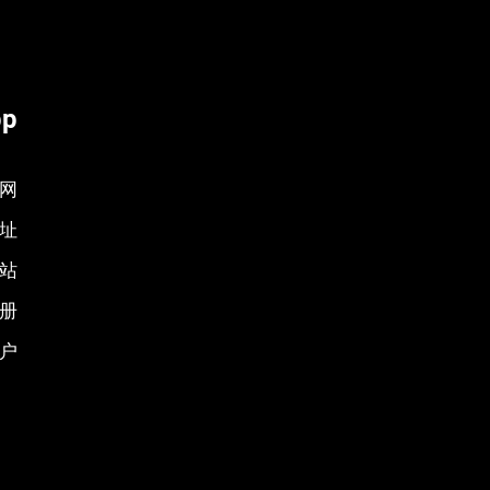
p
网
址
站
册
户