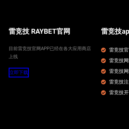
雷竞技 RAYBET官网
雷竞技ap
目前雷竞技官网APP已经在各大应用商店
雷竞技官
上线
雷竞技网
雷竞技网
立即下载
雷竞技注
雷竞技开