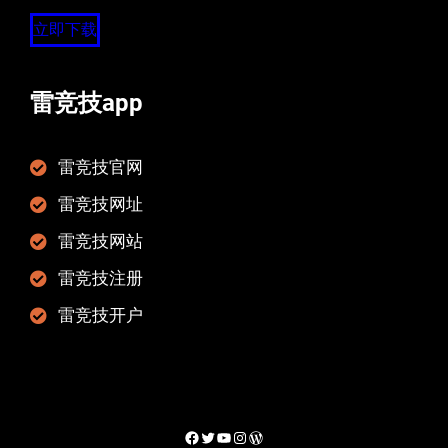
立即下载
雷竞技app
雷竞技官网
雷竞技网址
雷竞技网站
雷竞技注册
雷竞技开户
Facebook
Twitter
YouTube
Instagram
WordPress