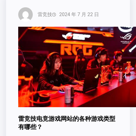
雷竞技
2024 年 7 月 22 日
雷竞技电竞游戏网站的各种游戏类型
有哪些？