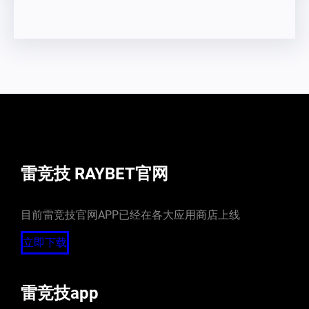
雷竞技 RAYBET官网
目前雷竞技官网APP已经在各大应用商店上线
立即下载
雷竞技app