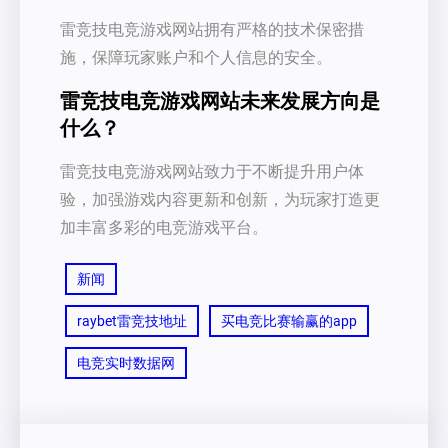
雷竞技电竞游戏网站拥有严格的技术保密措
施，保障玩家账户和个人信息的安全。
雷竞技电竞游戏网站未来发展方向是
什么？
雷竞技电竞游戏网站致力于不断提升用户体
验，加强游戏内容更新和创新，为玩家打造更
加丰富多彩的电竞游戏平台。
新闻
raybet雷竞技地址
买电竞比赛输赢的app
电竞实时数据网