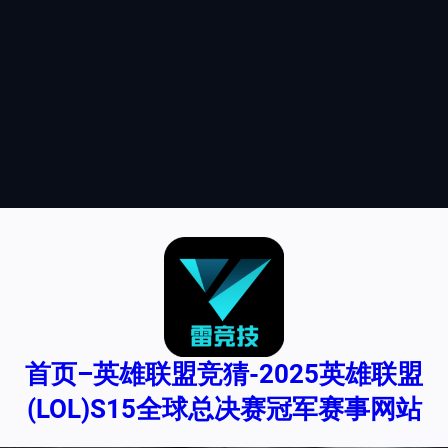
首页–英雄联盟竞猜-2025英雄联盟
(LOL)S15全球总决赛冠军赛事网站