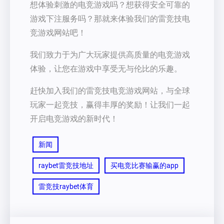
想体验刺激的电竞游戏吗？想获得安全可靠的
游戏下注服务吗？那就来体验我们的雷竞技电
竞游戏网站吧！
我们致力于为广大玩家提供高质量的电竞游戏
体验，让您在游戏中享受无与伦比的乐趣。
赶快加入我们的雷竞技电竞游戏网站，与全球
玩家一起竞技，赢得丰厚的奖励！让我们一起
开启电竞游戏的新时代！
新闻
raybet雷竞技地址
买电竞比赛输赢的app
雷竞技raybet体育