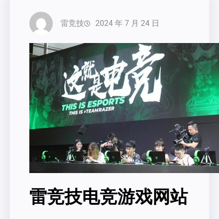
雷竞技
2024 年 7 月 24 日
雷竞技电竞游戏网站