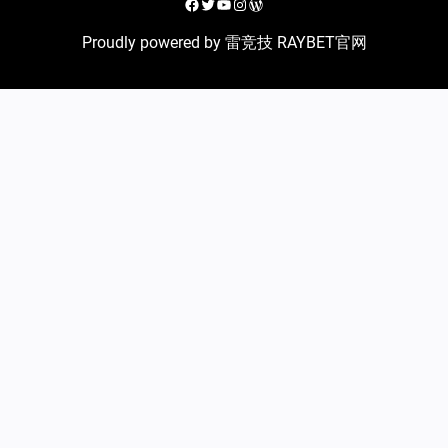
Facebook
Twitter
YouTube
Instagram
WordPress
Proudly powered by 雷竞技 RAYBET官网