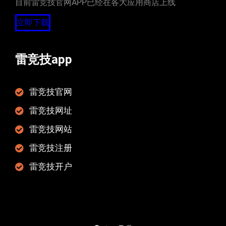
目前雷竞技官网APP已经在各大应用商店上线
立即下载
雷竞技app
雷竞技官网
雷竞技网址
雷竞技网站
雷竞技注册
雷竞技开户