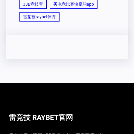
JJB竞技宝
买电竞比赛输赢的app
雷竞技raybet体育
雷竞技 RAYBET官网