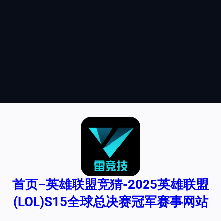
首页–英雄联盟竞猜-2025英雄联盟
(LOL)S15全球总决赛冠军赛事网站