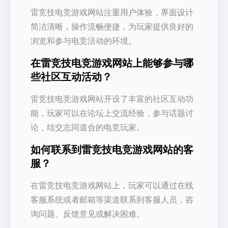
雷竞技电竞游戏网站注重用户体验，界面设计
简洁清晰，操作流畅便捷，为玩家提供良好的
浏览和参与电竞活动的环境。
在雷竞技电竞游戏网站上能够参与哪
些社区互动活动？
雷竞技电竞游戏网站开设了丰富的社区互动功
能，玩家可以在论坛上交流经验，参与话题讨
论，结交志同道合的电竞玩家。
如何联系到雷竞技电竞游戏网站的客
服？
在雷竞技电竞游戏网站上，玩家可以通过在线
客服系统或者邮箱等渠道联系到客服人员，咨
询问题、反馈意见或解决困难。