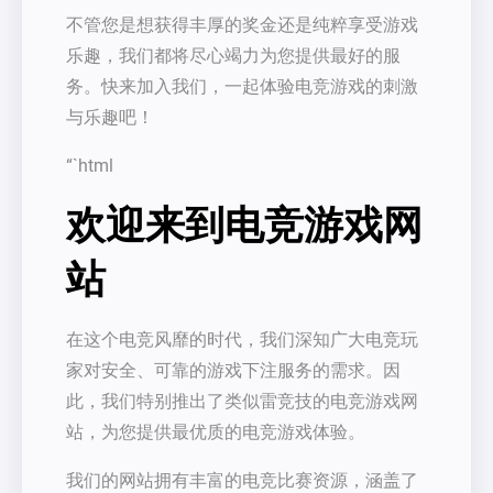
不管您是想获得丰厚的奖金还是纯粹享受游戏
乐趣，我们都将尽心竭力为您提供最好的服
务。快来加入我们，一起体验电竞游戏的刺激
与乐趣吧！
“`html
欢迎来到电竞游戏网
站
在这个电竞风靡的时代，我们深知广大电竞玩
家对安全、可靠的游戏下注服务的需求。因
此，我们特别推出了类似雷竞技的电竞游戏网
站，为您提供最优质的电竞游戏体验。
我们的网站拥有丰富的电竞比赛资源，涵盖了