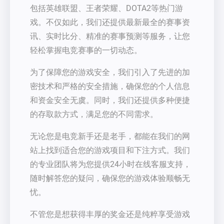
包括英雄联盟、王者荣耀、DOTA2等热门游
戏。不仅如此，我们还提供最新最全的赛事资
讯、实时比分、精准的赛事预测等服务，让您
轻松掌握电竞赛事的一切动态。
为了保障您的游戏安全，我们引入了先进的加
密技术和严格的安全措施，确保您的个人信息
和资金安全无虞。同时，我们还提供多种便捷
的存取款方式，满足您的不同需求。
无论您是电竞新手还是老手，都能在我们的网
站上找到适合您的游戏项目和下注方式。我们
的专业团队将为您提供24小时在线客服支持，
随时解答您的疑问，确保您的游戏体验顺畅无
忧。
不管您是想获得丰厚的奖金还是纯粹享受游戏