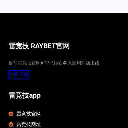
雷竞技 RAYBET官网
目前雷竞技官网APP已经在各大应用商店上线
立即下载
雷竞技app
雷竞技官网
雷竞技网址