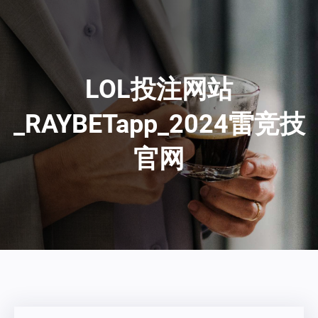
LOL投注网站
_RAYBETapp_2024雷竞技
官网