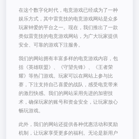
在这个数字化时代，电竞游戏已经成为了一种
娱乐方式，其中雷竞技的电竞游戏网站是众多
玩家钟爱的平台之一。现在，我们推出了一款
类似雷竞技的电竞游戏网站，为广大玩家提供
安全、可靠的游戏下注服务。
我们的网站拥有丰富多样的电竞游戏内容，包
括《英雄联盟》、《守望先锋》、《王者荣
耀》等热门游戏。玩家可以在网站上参与比
赛，下注支持自己喜爱的战队，感受电竞带来
的激烈快感。我们的网站采用先进的加密技
术，确保玩家的账号和资金安全，让玩家放心
畅玩游戏。
此外，我们的网站还提供各种优惠活动和奖励
机制，让玩家享受更多的福利。无论是新用户