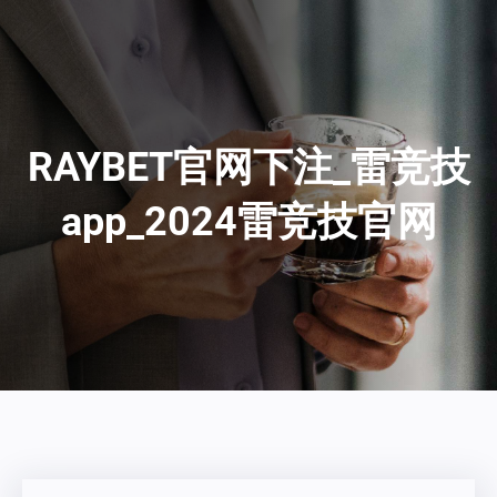
RAYBET官网下注_雷竞技
app_2024雷竞技官网