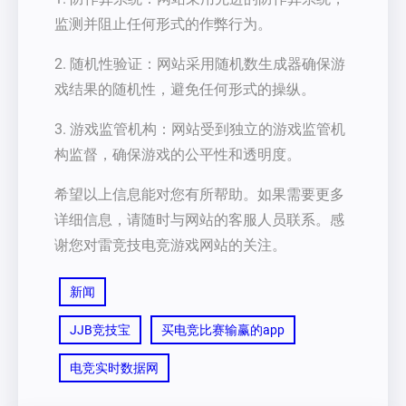
监测并阻止任何形式的作弊行为。
2. 随机性验证：网站采用随机数生成器确保游
戏结果的随机性，避免任何形式的操纵。
3. 游戏监管机构：网站受到独立的游戏监管机
构监督，确保游戏的公平性和透明度。
希望以上信息能对您有所帮助。如果需要更多
详细信息，请随时与网站的客服人员联系。感
谢您对雷竞技电竞游戏网站的关注。
新闻
JJB竞技宝
买电竞比赛输赢的app
电竞实时数据网