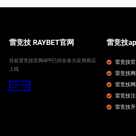
雷竞技 RAYBET官网
雷竞技ap
目前雷竞技官网APP已经在各大应用商店
雷竞技官
上线
雷竞技网
雷竞技网
立即下载
雷竞技注
雷竞技开