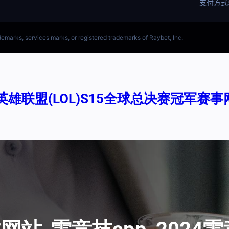
英雄联盟(LOL)S15全球总决赛冠军赛事