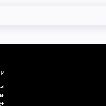
p
网
址
站