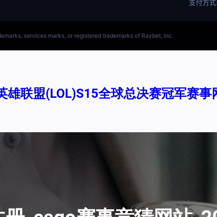
英雄联盟(LOL)S15全球总决赛冠军赛事