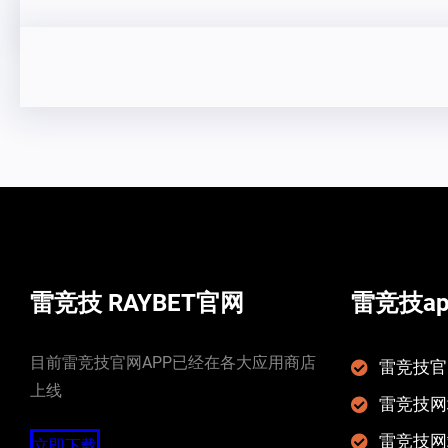
雷竞技 RAYBET官网
雷竞技ap
目前雷竞技官网APP已经在各大应用商店
雷竞技官
上线
雷竞技网
雷竞技网
立即下载