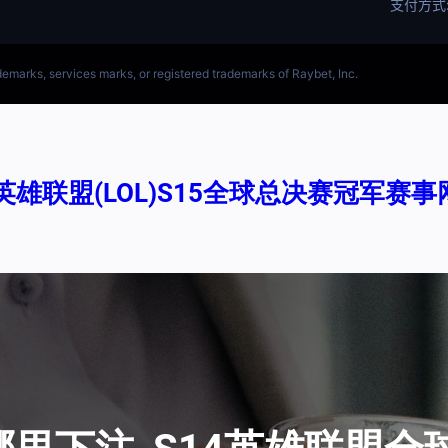
英雄联盟(LOL)S15全球总决赛冠军赛事