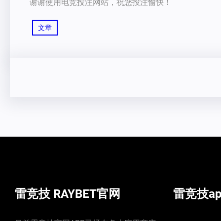
谢谢使用电竞投注网站，祝您投注愉快！
文章
雷竞技 RAYBET官网
雷竞技ap