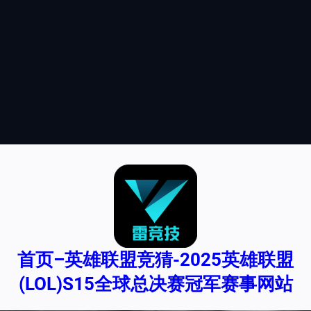
首页–英雄联盟竞猜-2025英雄联盟
(LOL)S15全球总决赛冠军赛事网站