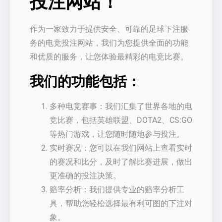
投注网站！
作为一家致力于提供安全、可靠的足球下注服
务的电竞投注网站，我们为您提供全面的功能
和优质的服务，让您体验最精彩的电竞比赛。
我们的功能包括：
多种电竞赛事：我们汇集了世界各地的电
竞比赛，包括英雄联盟、DOTA2、CS:GO
等热门游戏，让您随时随地参与投注。
实时赛况：您可以在我们网站上查看实时
的赛况和比分，及时了解比赛进展，做出
更准确的投注决策。
赔率分析：我们提供专业的赔率分析工
具，帮助您轻松选择最有利可图的下注对
象。