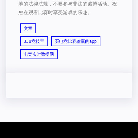
地的法律法规，不要参与非法的赌博活动。祝
您在观看比赛时享受游戏的乐趣。
文章
JJB竞技宝
买电竞比赛输赢的app
电竞实时数据网