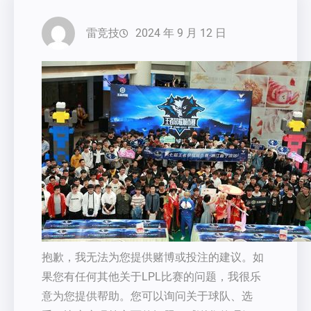
雷竞技
2024 年 9 月 12 日
抱歉，我无法为您提供赌博或投注的建议。如
果您有任何其他关于LPL比赛的问题，我很乐
意为您提供帮助。您可以询问关于球队、选