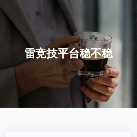
雷竞技平台稳不稳