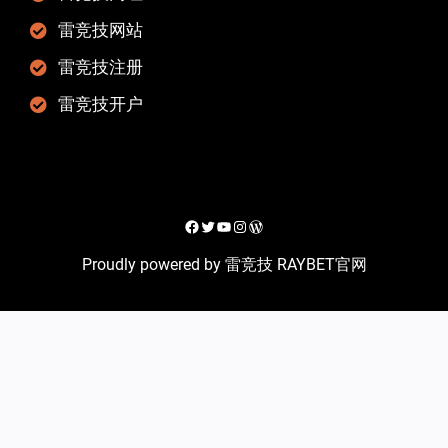
雷竞技网站
雷竞技注册
雷竞技开户
Facebook
Twitter
YouTube
Instagram
WordPress
Proudly powered by 雷竞技 RAYBET官网