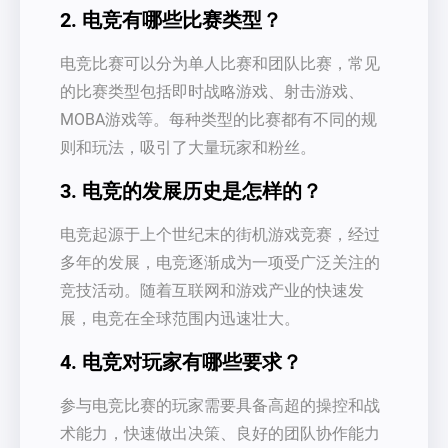
2. 电竞有哪些比赛类型？
电竞比赛可以分为单人比赛和团队比赛，常见
的比赛类型包括即时战略游戏、射击游戏、
MOBA游戏等。每种类型的比赛都有不同的规
则和玩法，吸引了大量玩家和粉丝。
3. 电竞的发展历史是怎样的？
电竞起源于上个世纪末的街机游戏竞赛，经过
多年的发展，电竞逐渐成为一项受广泛关注的
竞技活动。随着互联网和游戏产业的快速发
展，电竞在全球范围内迅速壮大。
4. 电竞对玩家有哪些要求？
参与电竞比赛的玩家需要具备高超的操控和战
术能力，快速做出决策、良好的团队协作能力