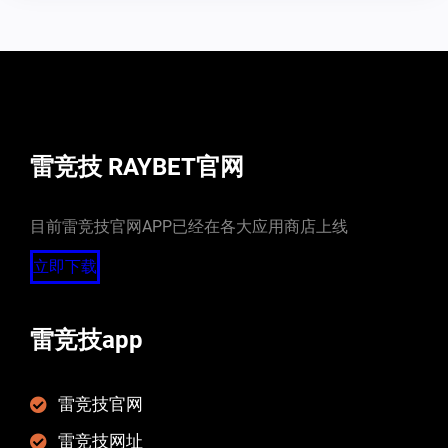
雷竞技 RAYBET官网
目前雷竞技官网APP已经在各大应用商店上线
立即下载
雷竞技app
雷竞技官网
雷竞技网址