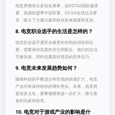
电竞界拥有众多知名赛事，如DOTA2国际邀请
赛、英雄联盟季中冠军赛、CS:GO全球总决赛
等，吸引了大量玩家和粉丝前来观赛和支持。
8. 电竞职业选手的生活是怎样的？
电竞职业选手通常会接受长时间的训练和比
赛，需要保持高度的专注和配合。他们的生活
节奏快速，同时也要面对很高的竞争压力。
9. 电竞未来发展趋势如何？
随着科技的不断进步和市场的快速扩大，电竞
产业仍将保持较快的增长势头。未来，电竞将
更加多元化，赛事规模将进一步扩大，吸引更
多的玩家和投资。
10. 电竞对于游戏产业的影响是什