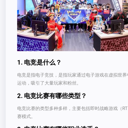
1. 电竞是什么？
电竞是指电子竞技，是指玩家通过电子游戏在虚拟世界
运动，吸引了大量玩家和粉丝。
2. 电竞比赛有哪些类型？
电竞比赛的类型多种多样，主要包括即时战略游戏（RT
赛模式。