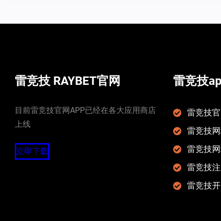
雷竞技 RAYBET官网
雷竞技ap
目前雷竞技官网APP已经在各大应用商店
雷竞技官
上线
雷竞技网
雷竞技网
立即下载
雷竞技注
雷竞技开