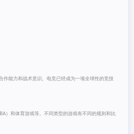
合作能力和战术意识。电竞已经成为一项全球性的竞技
OBA）和体育游戏等。不同类型的游戏有不同的规则和比