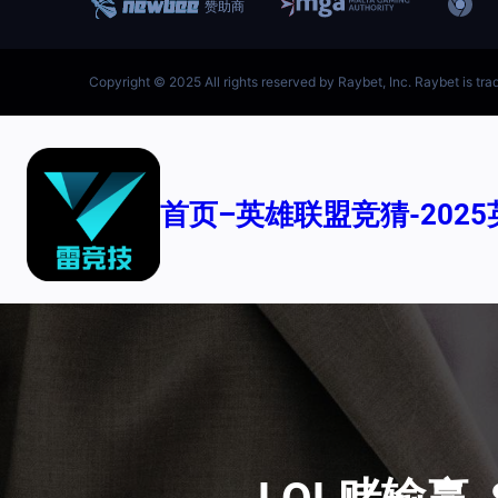
跳
至
内
首页–英雄联盟竞猜-2025
容