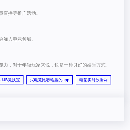
事直播等推广活动。
会涌入电竞领域。
能力，对于年轻玩家来说，也是一种良好的娱乐方式。
JJB竞技宝
买电竞比赛输赢的app
电竞实时数据网