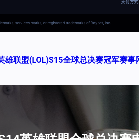
英雄联盟(LOL)S15全球总决赛冠军赛事