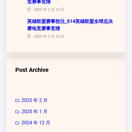
竞赛事竞猜
2025 年 2 月 13 日
英雄联盟赛事投注_S14英雄联盟全球总决
赛电竞赛事竞猜
2025 年 2 月 13 日
Post Archive
2025 年 2 月
2025 年 1 月
2024 年 12 月