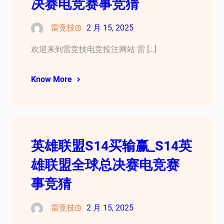
决赛电竞赛事竞猜
雷竞技
2 月 15, 2025
欢迎来到雷竞技电竞投注网站 雷 […]
Know More
英雄联盟S14买输赢_S14英
雄联盟全球总决赛电竞赛
事竞猜
雷竞技
2 月 15, 2025