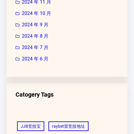
2024 年 11 月
2024 年 10 月
2024 年 9 月
2024 年 8 月
2024 年 7 月
2024 年 6 月
Catogery Tags
JJB竞技宝
raybet雷竞技地址