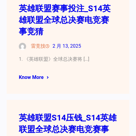
英雄联盟赛事投注_S14英
雄联盟全球总决赛电竞赛
事竞猜
雷竞技
2 月 13, 2025
1. 《英雄联盟》全球总决赛将 […]
Know More
英雄联盟S14压钱_S14英雄
联盟全球总决赛电竞赛事