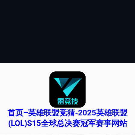
首页–英雄联盟竞猜-2025英雄联盟
(LOL)S15全球总决赛冠军赛事网站