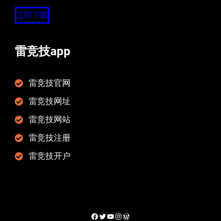
立即下载
雷竞技app
雷竞技官网
雷竞技网址
雷竞技网站
雷竞技注册
雷竞技开户
Facebook
Twitter
YouTube
Instagram
WordPress