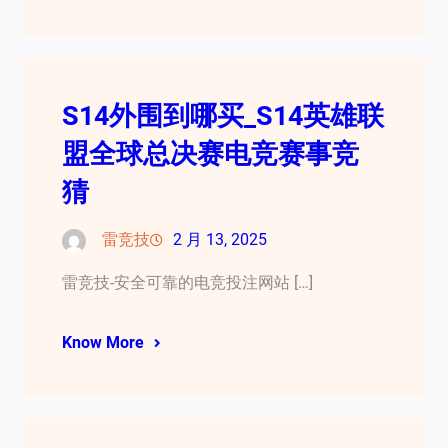
S14外围到哪买_S14英雄联
盟全球总决赛电竞赛事竞
猜
雷竞技
2 月 13, 2025
雷竞技-安全可靠的电竞投注网站 […]
Know More